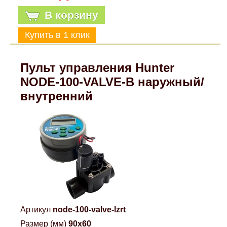
Mitsubishi
В корзину
Opel
Пульт управления Hunter
Renault
NODE-100-VALVE-B наружный/
внутренний
Suzuki
Toyota
Volkswagen
УАЗ
Артикул
node-100-valve-lzrt
Дополнительные товары
Размер (мм)
90x60