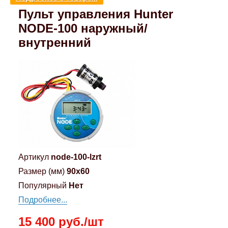
Пульт управления Hunter
Компрессионные фитинги Poliext
Honda
Магнитные панели на холодильник
Флуоресцентные краски
NODE-100 наружный/
внутренний
Hyundai
Шпатлевки, штукатурки
Infinity
Эмали универсальные акриловые
Kia
Грунтовки, защитные лаки
Lada
Lexus
Артикул
node-100-lzrt
Размер (мм)
90x60
Mazda
Популярный
Нет
Подробнее...
Mercedes-Benz
15 400 руб./шт