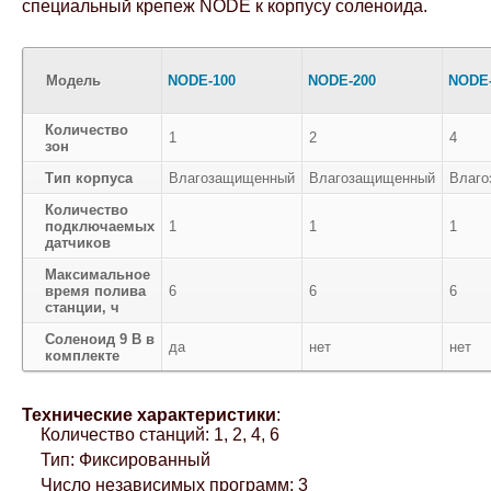
специальный крепеж NODE к корпусу соленоида.
Модель
NODE-100
NODE-200
NODE-
Количество
1
2
4
зон
Тип корпуса
Влагозащищенный
Влагозащищенный
Влаг
Количество
подключаемых
1
1
1
датчиков
Максимальное
время полива
6
6
6
станции, ч
Соленоид 9 В в
да
нет
нет
комплекте
Технические характеристики
:
Количество станций: 1, 2, 4, 6
Тип: Фиксированный
Число независимых программ: 3