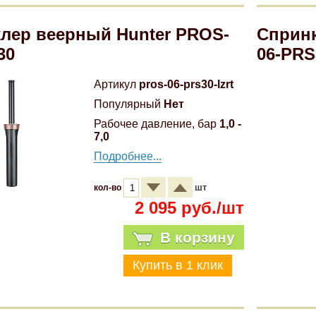
лер веерный Hunter PROS-
Спринк
30
06-PRS
Артикул
pros-06-prs30-lzrt
Популярный
Нет
Рабочее давление, бар
1,0 -
7,0
Подробнее...
шт
кол-во
2 095 руб./шт
В корзину