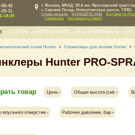
3-95-42
г. Москва, МКАД, 95-й км, Ярославский тракт-т
г. Сергиев Посад, Новоугличское шоссе, 73/B1.
3-25-11
Схема проезда
НАПИШИТЕ НАМ
Доставка по Рос
00-19.00
Самовывоз
Как заказать товар?
Я
СТАТЬИ
АВТОТЮНИНГ
ПОСТАВЩИКАМ
ДОС
втоматический полив Hunter
Спринклеры для полива Hunter
нклеры Hunter PRO-SPR
рать товар
Цена
Общая высота (см)
В
 впускного отверстия
Рабочее давление, бар