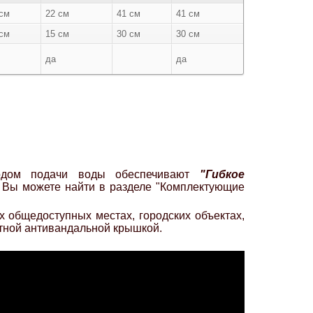
 см
22 см
41 см
41 см
 см
15 см
30 см
30 см
да
да
водом подачи воды обеспечивают
"Гибкое
е Вы можете найти в разделе "Комплектующие
х общедоступных местах, городских объектах,
итной антивандальной крышкой.