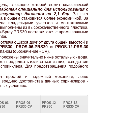
ль, в основе которой лежит классический
работан специально для использования с
регулятор давления на 2,1 бар
. За счет
ва в общем становится более экономичной. За
нена владельцами участков и монтажниками
и выполнены из высококачественного пластика,
Pro-Spray PRS30 поставляются с промывочными
ter.
отличающихся друг от друга общей высотой и
PRS30, PROS-06-PRS30 и PROS-12-PRS-30
паном (обозначение - CV).
положены значительно ниже остальных - вода,
ет продолжать изливаться из них, вследствие
 спринклера. Для предотвращения подобного
ют простой и надежный механизм, легко
воедино достоинства данных спринклеров -
жных условиях.
OS-06-
PROS-06-
PROS-12-
PROS-12-
S30
PRS30-CV
PRS30
PRS30-CV