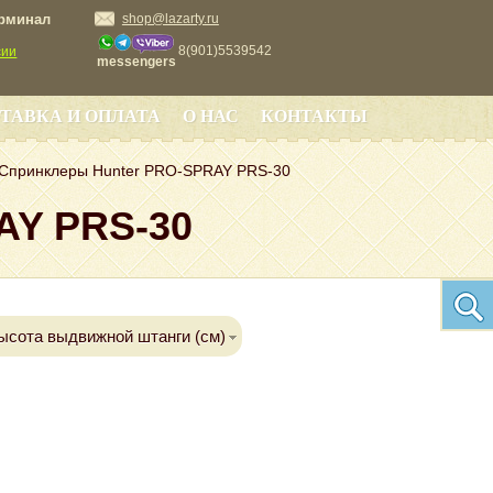
ерминал
shop@lazarty.ru
8(901)5539542
сии
messengers
ТАВКА И ОПЛАТА
О НАС
КОНТАКТЫ
Спринклеры Hunter PRO-SPRAY PRS-30
AY PRS-30
ысота выдвижной штанги (см)