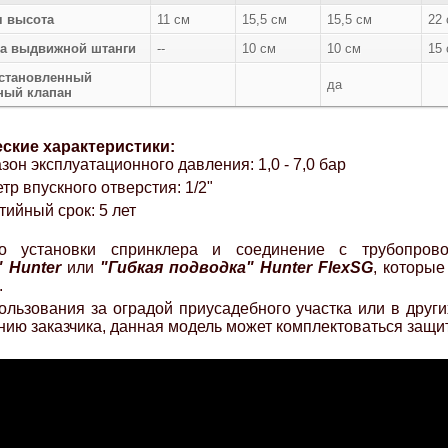
 высота
11 см
15,5 см
15,5 см
22
а выдвижной штанги
--
10 см
10 см
15
становленный
да
ный клапан
ские характеристики:
зон эксплуатационного давления: 1,0 - 7,0 бар
тр впускного отверстия: 1/2"
тийный срок: 5 лет
во установки спринклера и соединение с трубопро
"
Hunter
или
"Гибкая подводка" Hunter FlexSG
, которы
.
ользования за оградой приусадебного участка или в други
нию заказчика, данная модель может комплектоваться защ