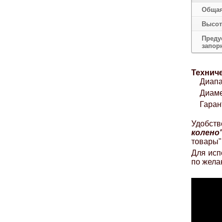
Общая
Высот
Преду
запор
Техниче
Диапа
Диаме
Гаран
Удобст
колено
товары"
Для исп
по жела