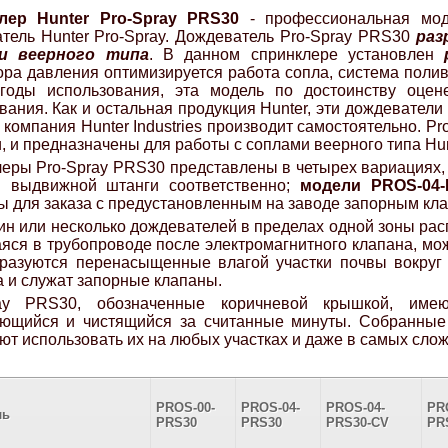
лер Hunter Pro-Spray PRS30
- профессиональная моде
тель Hunter Pro-Spray. Дождеватель Pro-Spray PRS30
раз
и веерного типа
. В данном спринклере установлен
ора давления оптимизируется работа сопла, система поли
 годы использования, эта модель по достоинству оце
вания. Как и остальная продукция Hunter, эти дождевател
 компания Hunter Industries производит самостоятельно. 
, и предназначены для работы с соплами веерного типа Hun
еры Pro-Spray PRS30 представлены в четырех вариациях, 
й выдвижной штанги соответственно;
модели PROS-04-
ы для заказа с предустановленным на заводе запорным кла
ин или несколько дождевателей в пределах одной зоны рас
яся в трубопроводе после электромагнитного клапана, мож
бразуются перенасыщенные влагой участки почвы вокруг
 и служат запорные клапаны.
ray PRS30, обозначенные коричневой крышкой, име
ющийся и чистящийся за считанные минуты. Собранные 
ют использовать их на любых участках и даже в самых сло
PROS-00-
PROS-04-
PROS-04-
PR
ль
PRS30
PRS30
PRS30-CV
PR