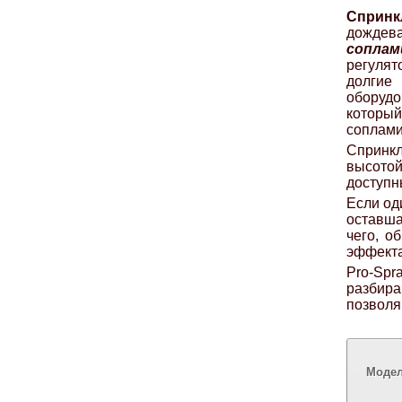
Спринк
дождева
соплам
регулят
долгие
оборудо
который
соплами
Спринкл
высото
доступн
Если од
оставша
чего, о
эффекта
Pro-Sp
разбира
позволя
Моде