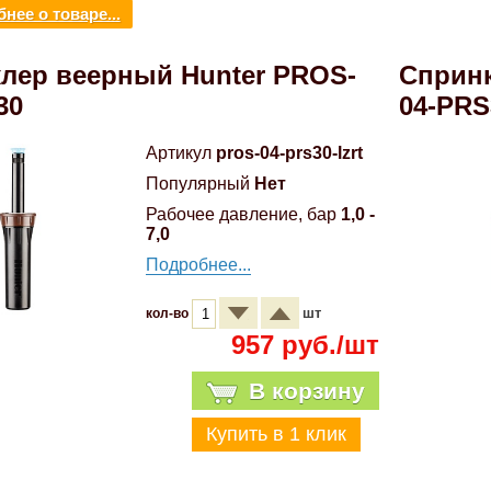
нее о товаре...
лер веерный Hunter PROS-
Спринк
30
04-PRS
Артикул
pros-04-prs30-lzrt
Популярный
Нет
Рабочее давление, бар
1,0 -
7,0
Подробнее...
шт
кол-во
957 руб./шт
В корзину