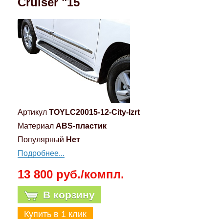
Cruiser "15
Компрессионные фитинги Poliext
Honda
Магнитные панели на холодильник
Флуоресцентные краски
Hyundai
Шпатлевки, штукатурки
Infinity
Эмали универсальные акриловые
Kia
Грунтовки, защитные лаки
Артикул
TOYLC20015-12-City-lzrt
Lada
Материал
ABS-пластик
Популярный
Нет
Lexus
Подробнее...
13 800 руб./компл.
Mazda
В корзину
Mercedes-Benz