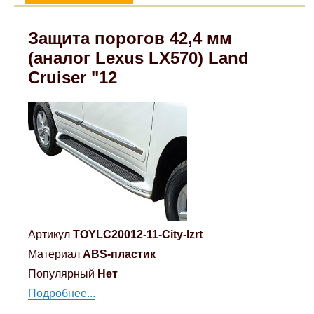
Mitsubishi
Защита порогов 42,4 мм
(аналог Lexus LX570) Land
Opel
Cruiser "12
Renault
Suzuki
Toyota
Volkswagen
Артикул
TOYLC20012-11-City-lzrt
УАЗ
Материал
ABS-пластик
Популярный
Нет
Дополнительные товары
Подробнее...