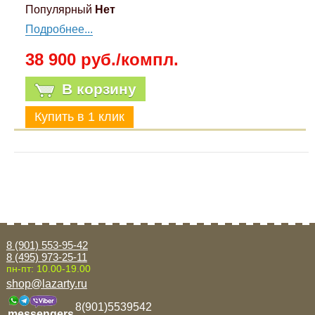
Популярный
Нет
Подробнее...
38 900 руб./компл.
В корзину
8 (901) 553-95-42
8 (495) 973-25-11
пн-пт: 10.00-19.00
shop@lazarty.ru
8(901)5539542
messengers