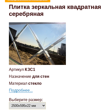
Плитка зеркальная квадратная
Компрессионные фитинги Poliext
Honda
Магнитные панели на холодильник
Флуоресцентные краски
серебряная
Hyundai
Шпатлевки, штукатурки
Infinity
Эмали универсальные акриловые
Kia
Грунтовки, защитные лаки
Lada
Артикул
КЗС1
Lexus
Назначение
для стен
Материал
стекло
Mazda
Подробнее...
Выберите размер:
Mercedes-Benz