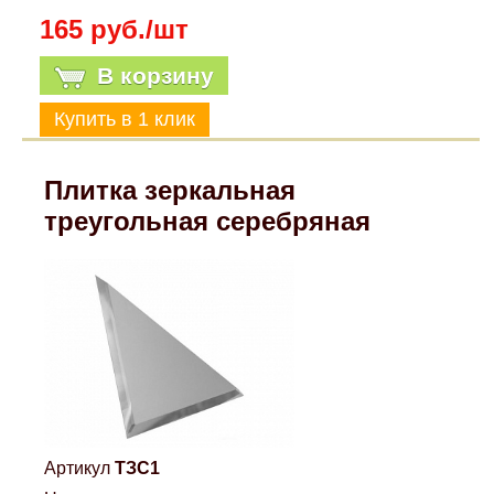
165 руб./шт
Mitsubishi
В корзину
Opel
Renault
Плитка зеркальная
Suzuki
треугольная серебряная
Toyota
Volkswagen
УАЗ
Дополнительные товары
Артикул
ТЗС1