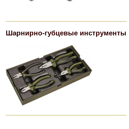
Компрессионные фитинги Poliext
Honda
Магнитные панели на холодильник
Флуоресцентные краски
Hyundai
Шпатлевки, штукатурки
Шарнирно-губцевые инструменты
Infinity
Эмали универсальные акриловые
Kia
Грунтовки, защитные лаки
Lada
Lexus
Mazda
Mercedes-Benz