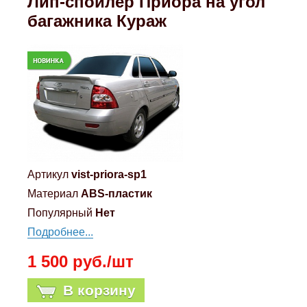
Лип-спойлер Приора на угол
Mitsubishi
багажника Кураж
Opel
Renault
Suzuki
Toyota
Артикул
vist-priora-sp1
Материал
ABS-пластик
Volkswagen
Популярный
Нет
Подробнее...
УАЗ
1 500 руб./шт
Дополнительные товары
В корзину