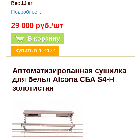
Вес
13 кг
Mitsubishi
Подробнее...
29 000 руб./шт
Opel
В корзину
Renault
Suzuki
Автоматизированная сушилка
Toyota
для белья Alcona СБА S4-H
золотистая
Volkswagen
УАЗ
Дополнительные товары