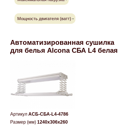
Компрессионные фитинги Poliext
Honda
Магнитные панели на холодильник
Флуоресцентные краски
Мощность двигателя (ватт)
Hyundai
Шпатлевки, штукатурки
Infinity
Автоматизированная сушилка
Эмали универсальные акриловые
для белья Alcona СБА L4 белая
Kia
Грунтовки, защитные лаки
Lada
Lexus
Mazda
Артикул
АСБ-СБА-L4-4786
Mercedes-Benz
Размер (мм)
1240x306x260