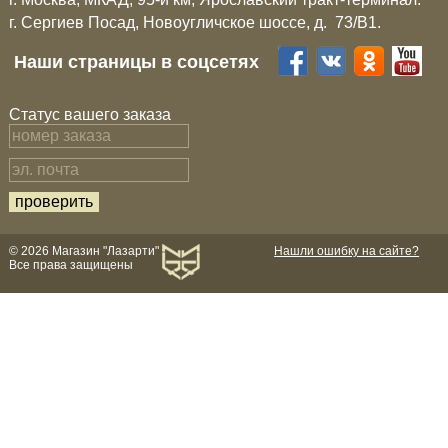
г. Сергиев Посад, Новоугличское шоссе, д. 73/B1.
Компрессионные фитинги Poliext
Honda
Магнитные панели на холодильник
Флуоресцентные краски
Наши страницы в соцсетях
Hyundai
Шпатлевки, штукатурки
Статус вашего заказа
Infinity
Эмали универсальные акриловые
Kia
Грунтовки, защитные лаки
Lada
© 2026 Магазин "Лазарти"
Нашли ошибку на сайте?
Все права защищены
Lexus
Mazda
Mercedes-Benz