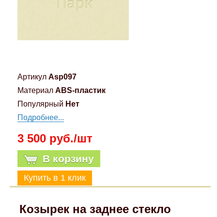
Компрессионные фитинги Poliext
Honda
Магнитные панели на холодильник
Флуоресцентные краски
Hyundai
Шпатлевки, штукатурки
Infinity
Артикул
Asp097
Эмали универсальные акриловые
Материал
ABS-пластик
Kia
Популярный
Нет
Грунтовки, защитные лаки
Подробнее...
Lada
3 500 руб./шт
Lexus
В корзину
Mazda
Mercedes-Benz
Козырек на заднее стекло