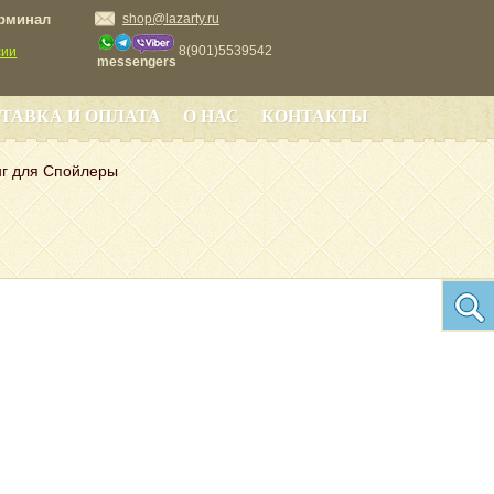
ерминал
shop@lazarty.ru
8(901)5539542
сии
messengers
ТАВКА И ОПЛАТА
О НАС
КОНТАКТЫ
г для Спойлеры