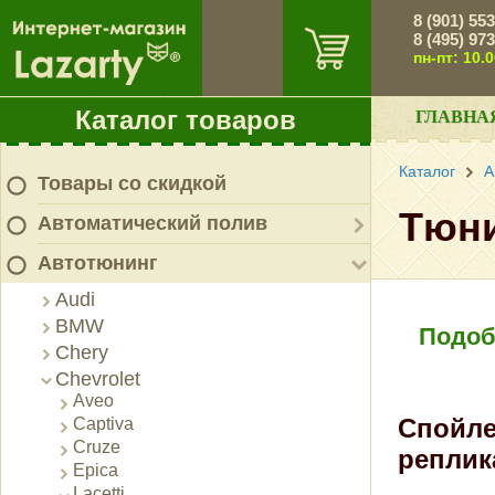
8 (901) 55
8 (495) 97
пн-пт: 10.
Каталог товаров
ГЛАВНА
Каталог
А
Товары со скидкой
Тюни
Автоматический полив
Автотюнинг
Audi
BMW
Подоб
Chery
Chevrolet
Aveo
Спойлер
Captiva
Cruze
реплик
Epica
Lacetti