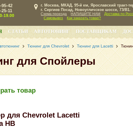
3-95-42
г. Москва, МКАД, 95-й км, Ярославский тракт-т
г. Сергиев Посад, Новоугличское шоссе, 73/B1.
3-25-11
Схема проезда
НАПИШИТЕ НАМ
Доставка по Рос
00-19.00
Самовывоз
Как заказать товар?
Я
СТАТЬИ
АВТОТЮНИНГ
ПОСТАВЩИКАМ
ДОС
втотюнинг
Тюнинг для Chevrolet
Тюнинг для Lacetti
Тюнин
нг для Спойлеры
рать товар
 для Chevrolet Lacetti
а HB