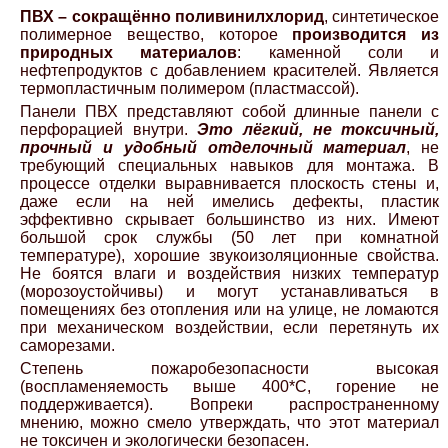
ПВХ – сокращённо поливинилхлорид
, синтетическое
полимерное вещество, которое
производится из
природных материалов
: каменной соли и
нефтепродуктов с добавлением красителей. Является
термопластичным полимером (пластмассой).
Панели ПВХ представляют собой длинные панели с
перфорацией внутри.
Это лёгкий, не токсичный,
прочный и удобный отделочный материал
, не
требующий специальных навыков для монтажа. В
процессе отделки выравнивается плоскость стены и,
даже если на ней имелись дефекты, пластик
эффективно скрывает большинство из них. Имеют
большой срок службы (50 лет при комнатной
температуре), хорошие звукоизоляционные свойства.
Не боятся влаги и воздействия низких температур
(морозоустойчивы) и могут устанавливаться в
помещениях без отопления или на улице, не ломаются
при механическом воздействии, если перетянуть их
саморезами.
Степень пожаробезопасности высокая
(воспламеняемость выше 400*С, горение не
поддерживается). Вопреки распространенному
мнению, можно смело утверждать, что этот материал
не токсичен и экологически безопасен.