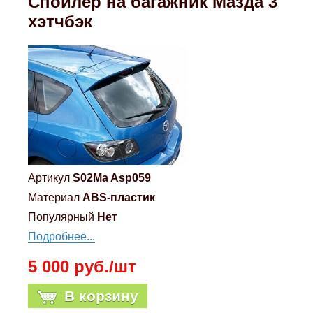
Спойлер на багажник Мазда 3
Mitsubishi
хэтчбэк
Opel
Renault
Suzuki
Toyota
Артикул
S02Ma Asp059
Материал
ABS-пластик
Volkswagen
Популярный
Нет
Подробнее...
УАЗ
5 000 руб./шт
Дополнительные товары
В корзину