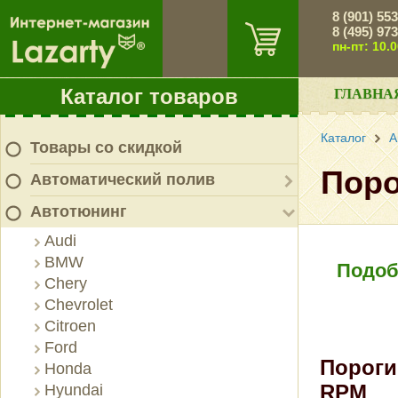
8 (901) 55
8 (495) 97
пн-пт: 10.
Каталог товаров
ГЛАВНА
Каталог
А
Товары со скидкой
Поро
Автоматический полив
Автотюнинг
Audi
BMW
Подоб
Chery
Chevrolet
Citroen
Ford
Пороги 
Honda
RPM
Hyundai