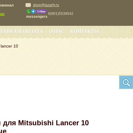
ерминал
shop@lazarty.ru
8(901)5539542
сии
messengers
ТАВКА И ОПЛАТА
О НАС
КОНТАКТЫ
lancer 10
 для Mitsubishi Lancer 10
ые