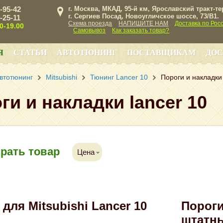
3-95-42
г. Москва, МКАД, 95-й км, Ярославский тракт-т
г. Сергиев Посад, Новоугличское шоссе, 73/B1.
3-25-11
Схема проезда
НАПИШИТЕ НАМ
Доставка по Рос
00-19.00
Самовывоз
Как заказать товар?
Я
СТАТЬИ
АВТОТЮНИНГ
ПОСТАВЩИКАМ
ДОС
втотюнинг
Mitsubishi
Тюнинг Lancer 10
Пороги и накладки 
ги и накладки lancer 10
рать товар
Цена
для Mitsubishi Lancer 10
Пороги
штатн