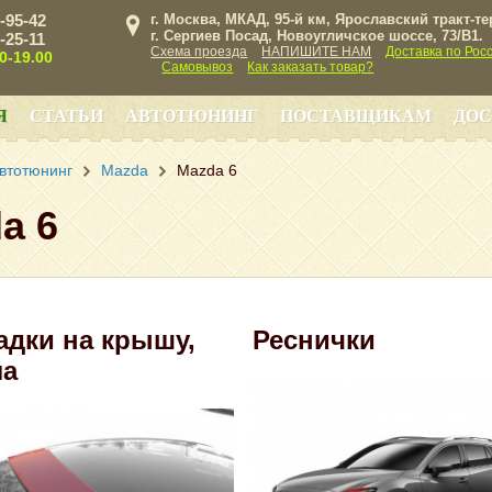
3-95-42
г. Москва, МКАД, 95-й км, Ярославский тракт-т
г. Сергиев Посад, Новоугличское шоссе, 73/B1.
3-25-11
Схема проезда
НАПИШИТЕ НАМ
Доставка по Рос
00-19.00
Самовывоз
Как заказать товар?
Я
СТАТЬИ
АВТОТЮНИНГ
ПОСТАВЩИКАМ
ДОС
втотюнинг
Mazda
Mazda 6
a 6
адки на крышу,
Реснички
ла