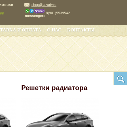
ерминал
shop@lazarty.ru
8(901)5539542
сии
messengers
ТАВКА И ОПЛАТА
О НАС
КОНТАКТЫ
Решетки радиатора