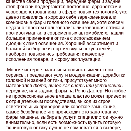
качества своей продукции, передние фары и задние
стоп фонари подвергаются постоянно, доработкам и
усовершенствованиям, в сфере новых технологий, уже
давно появились и хорошо себя зарекомендовали
ксеноновые фары головного освещения, хотя совсем
недавно спросом пользовались линзованная оптика и
противотуманки, в современных автомобилях, нашли
большое применение оптика с использованием
диодных ламп освещения. Хороший ассортимент и
большой выбор не испортил вкусы покупателей,
наоборот повысились требования к качеству
исполнения товара, и к сроку эксплуатации.
Многие интернет магазины тюнинга, имеют свои
сервисы, предлагают услуги модернизации, доработки
головной и задней оптики, присутствует много
материалов
фото, видео как снять или установить
передние, или задние фары на Рено Дастер. Но любое
не профессиональное вмешательство может привести
к отрицательным последствиям, выход из строя
осветительных приборов или короткое замыкание,
самое безобидное что происходит это запотевание
фары машины. выбирать услуги специалистов нужно
внимательно, если есть возможность купить готовую
тюнинговую оптику лучше не сомневаться в выборе,