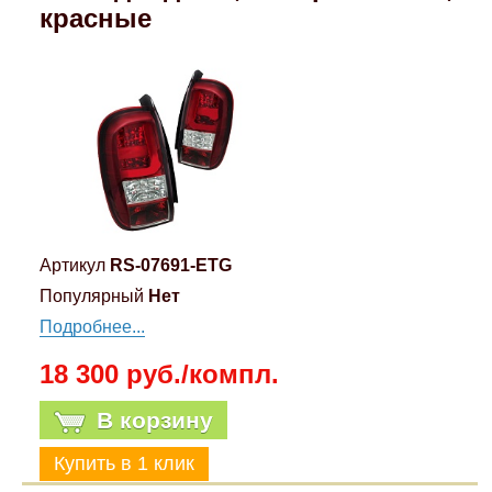
красные
Компрессионные фитинги Poliext
Honda
Магнитные панели на холодильник
Флуоресцентные краски
Hyundai
Шпатлевки, штукатурки
Infinity
Эмали универсальные акриловые
Kia
Грунтовки, защитные лаки
Артикул
RS-07691-ETG
Lada
Популярный
Нет
Подробнее...
Lexus
18 300 руб./компл.
Mazda
В корзину
Mercedes-Benz