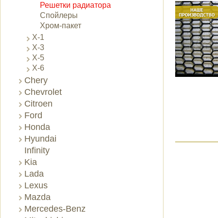
Решетки радиатора
Спойлеры
Хром-пакет
X-1
X-3
X-5
X-6
Chery
Chevrolet
Citroen
Ford
Honda
Hyundai
Infinity
Kia
Lada
Lexus
Mazda
Mercedes-Benz