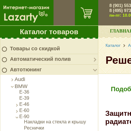
8 (901) 55
8 (495) 97
пн-пт: 10.
Каталог товаров
ГЛАВНА
Каталог
А
Товары со скидкой
Реше
Автоматический полив
Автотюнинг
Audi
BMW
Подоб
E-36
E-39
E-46
E-60
Защитн
E-90
радиат
Накладки на стекла и крышу
Реснички