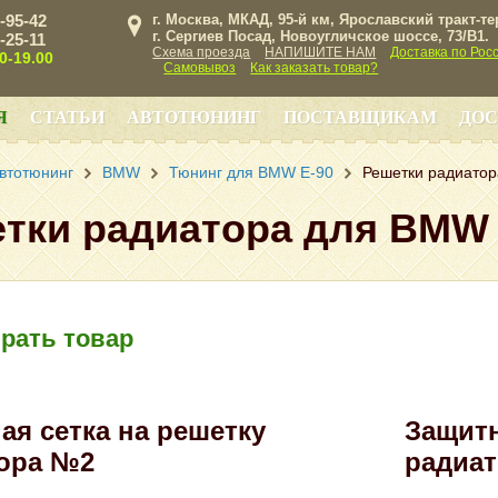
3-95-42
г. Москва, МКАД, 95-й км, Ярославский тракт-т
г. Сергиев Посад, Новоугличское шоссе, 73/B1.
3-25-11
Схема проезда
НАПИШИТЕ НАМ
Доставка по Рос
00-19.00
Самовывоз
Как заказать товар?
Я
СТАТЬИ
АВТОТЮНИНГ
ПОСТАВЩИКАМ
ДОС
втотюнинг
BMW
Тюнинг для BMW E-90
Решетки радиато
тки радиатора для BMW 
рать товар
ая сетка на решетку
Защитн
ора №2
радиат