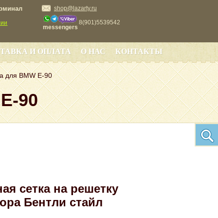
ерминал
shop@lazarty.ru
8(901)5539542
сии
messengers
ТАВКА И ОПЛАТА
О НАС
КОНТАКТЫ
ра для BMW E-90
E-90
ая сетка на решетку
ора Бентли стайл