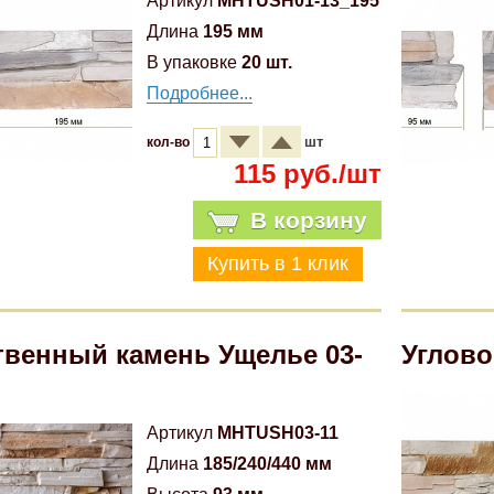
Артикул
MHTUSH01-13_195
Длина
195 мм
В упаковке
20 шт.
Подробнее...
шт
кол-во
115 руб./шт
В корзину
твенный камень Ущелье 03-
Углово
Артикул
MHTUSH03-11
Длина
185/240/440 мм