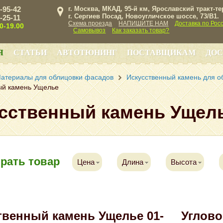
3-95-42
г. Москва, МКАД, 95-й км, Ярославский тракт-т
г. Сергиев Посад, Новоугличское шоссе, 73/B1.
3-25-11
Схема проезда
НАПИШИТЕ НАМ
Доставка по Рос
00-19.00
Самовывоз
Как заказать товар?
Я
СТАТЬИ
АВТОТЮНИНГ
ПОСТАВЩИКАМ
ДОС
атериалы для облицовки фасадов
Искусственный камень для о
ый камень Ущелье
сственный камень Ущел
рать товар
Цена
Длина
Высота
твенный камень Ущелье 01-
Углово