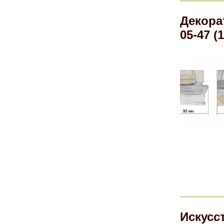
Декора
05-47 (
Искусс