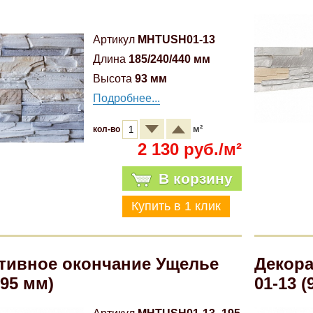
Артикул
MHTUSH01-13
Длина
185/240/440 мм
Высота
93 мм
Подробнее...
м²
кол-во
2 130 руб./м²
В корзину
тивное окончание Ущелье
Декора
195 мм)
01-13 (