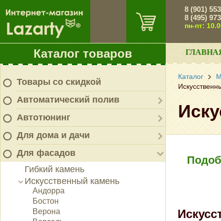
8 (901) 55
8 (495) 97
пн-пт: 10.
Каталог товаров
ГЛАВНА
Каталог
М
Товары со скидкой
Искусственн
Автоматический полив
Иску
Автотюнинг
Для дома и дачи
Для фасадов
Подоб
Гибкий камень
Искусственный камень
Андорра
Бостон
Верона
Искусс