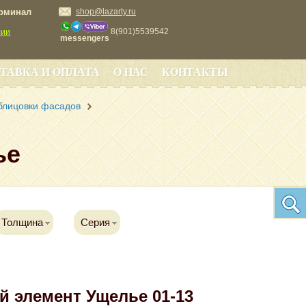
ерминал
shop@lazarty.ru
8(901)5539542
сии
messengers
ТАВКА И ОПЛАТА
О НАС
КОНТАКТЫ
блицовки фасадов
ье
Толщина
Серия
й элемент Ущелье 01-13