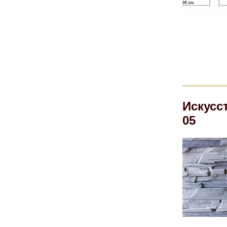
Искусс
05