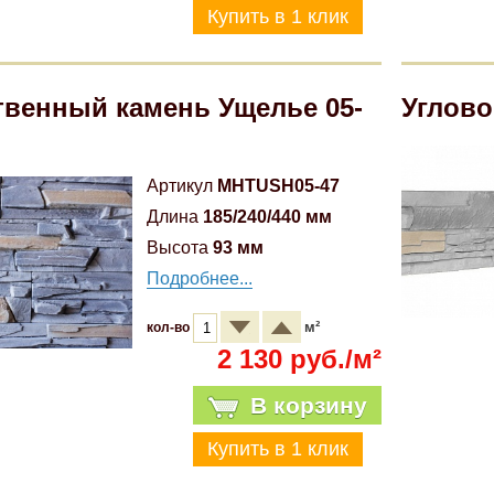
твенный камень Ущелье 05-
Углово
Артикул
MHTUSH05-47
Длина
185/240/440 мм
Высота
93 мм
Подробнее...
м²
кол-во
2 130 руб./м²
В корзину