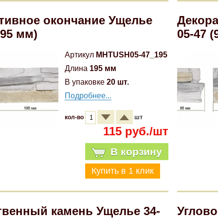
тивное окончание Ущелье
Декора
195 мм)
05-47 (
Артикул
MHTUSH05-47_195
Длина
195 мм
В упаковке
20 шт.
Подробнее...
шт
кол-во
115 руб./шт
В корзину
твенный камень Ущелье 34-
Углово