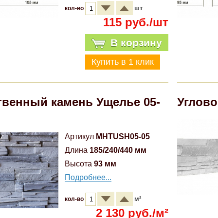
шт
кол-во
115 руб./шт
В корзину
твенный камень Ущелье 05-
Углово
Артикул
MHTUSH05-05
Длина
185/240/440 мм
Высота
93 мм
Подробнее...
м²
кол-во
2 130 руб./м²