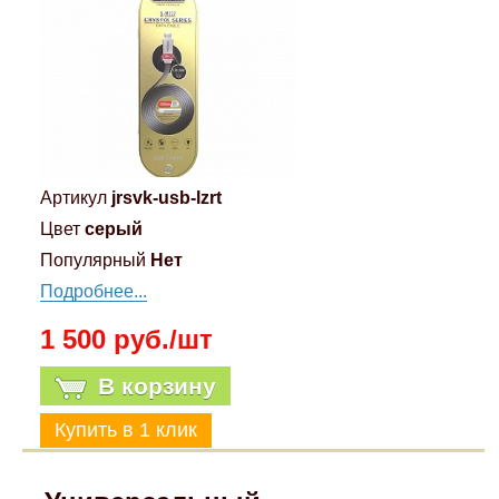
Компрессионные фитинги Poliext
Honda
Магнитные панели на холодильник
Флуоресцентные краски
Hyundai
Шпатлевки, штукатурки
Infinity
Эмали универсальные акриловые
Артикул
jrsvk-usb-lzrt
Kia
Цвет
серый
Грунтовки, защитные лаки
Популярный
Нет
Lada
Подробнее...
1 500 руб./шт
Lexus
В корзину
Mazda
Mercedes-Benz