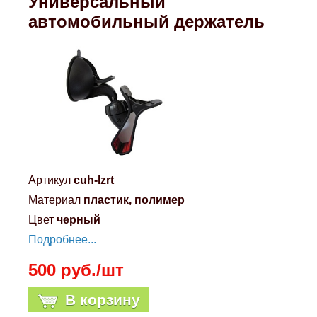
Универсальный
Mitsubishi
автомобильный держатель
Opel
Renault
Suzuki
Toyota
Артикул
cuh-lzrt
Материал
пластик, полимер
Volkswagen
Цвет
черный
Подробнее...
УАЗ
500 руб./шт
Дополнительные товары
В корзину