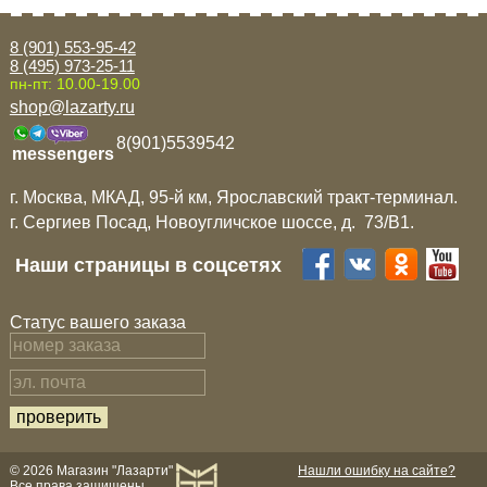
Mitsubishi
8 (901) 553-95-42
8 (495) 973-25-11
пн-пт: 10.00-19.00
Opel
shop@lazarty.ru
8(901)5539542
Renault
messengers
г. Москва, МКАД, 95-й км, Ярославский тракт-терминал.
Suzuki
г. Сергиев Посад, Новоугличское шоссе, д. 73/B1.
Наши страницы в соцсетях
Toyota
Статус вашего заказа
Volkswagen
УАЗ
Дополнительные товары
© 2026 Магазин "Лазарти"
Нашли ошибку на сайте?
Все права защищены