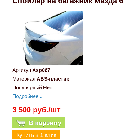
Спойлер на багажник Мазда 6
Mitsubishi
Opel
Renault
Suzuki
Артикул
Asp067
Toyota
Материал
ABS-пластик
Популярный
Нет
Volkswagen
Подробнее...
3 500 руб./шт
УАЗ
В корзину
Дополнительные товары