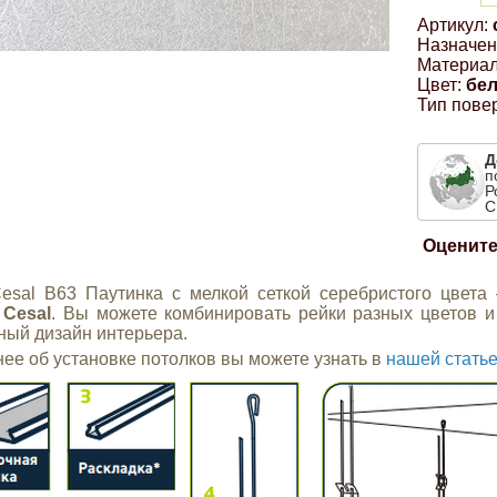
Артикул:
Назначен
Материал
Цвет:
бе
Тип пове
Д
п
Р
С
Оцените
esal B63 Паутинка с мелкой сеткой серебристого цвета
а
Cesal
. Вы можете комбинировать рейки разных цветов и
ный дизайн интерьера.
ее об установке потолков вы можете узнать в
нашей стать