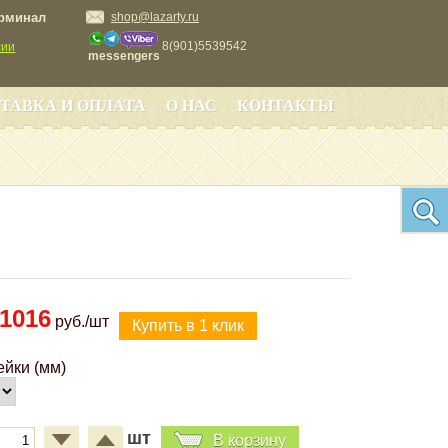
ерминал
shop@lazarty.ru
8(901)5539542
сии
messengers
ТАВКА И ОПЛАТА
О НАС
КОНТАКТЫ
1016
руб./шт
ейки (мм)
шт
В корзину