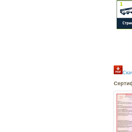
Ска
Серти