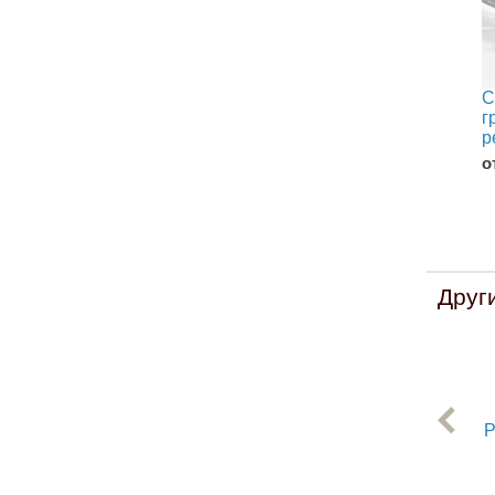
С
г
р
о
Друг
Р