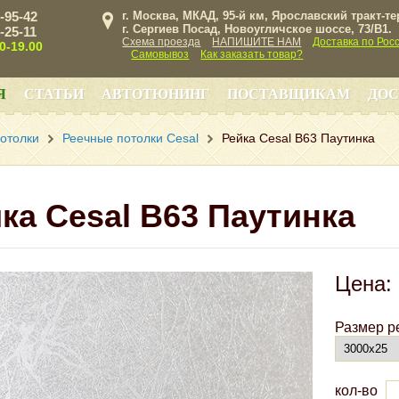
3-95-42
г. Москва, МКАД, 95-й км, Ярославский тракт-т
г. Сергиев Посад, Новоугличское шоссе, 73/B1.
3-25-11
Схема проезда
НАПИШИТЕ НАМ
Доставка по Рос
00-19.00
Самовывоз
Как заказать товар?
Я
СТАТЬИ
АВТОТЮНИНГ
ПОСТАВЩИКАМ
ДОС
отолки
Реечные потолки Cesal
Рейка Cesal B63 Паутинка
ка Cesal B63 Паутинка
Цена:
Размер р
кол-во