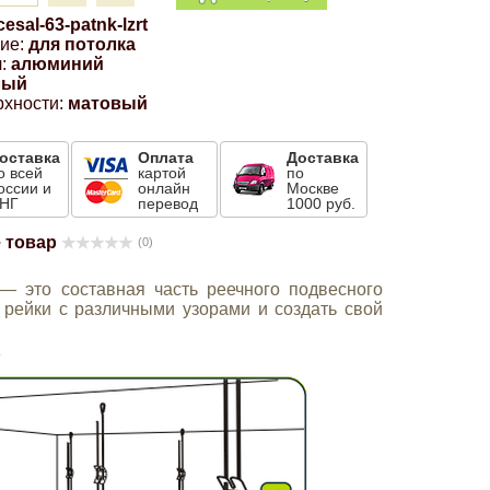
cesal-63-patnk-lzrt
ие:
для потолка
:
алюминий
лый
рхности:
матовый
оставка
Оплата
Доставка
о всей
картой
по
оссии и
онлайн
Москве
НГ
перевод
1000 руб.
 товар
(0)
 — это составная часть реечного подвесного
 рейки с различными узорами и создать свой
е