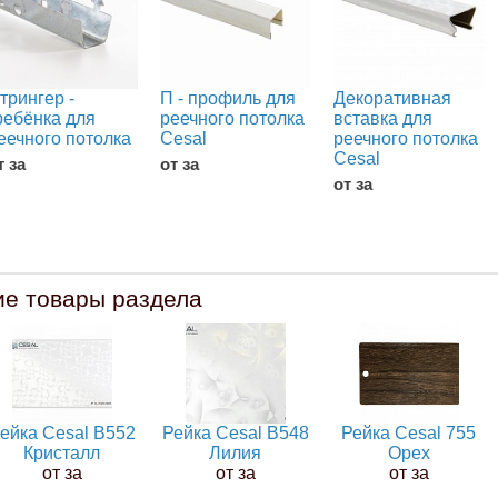
трингер -
П - профиль для
Декоративная
ребёнка для
реечного потолка
вставка для
еечного потолка
Cesal
реечного потолка
Cesal
т за
от за
от за
ие товары раздела
ейка Cesal B552
Рейка Cesal B548
Рейка Cesal 755
Кристалл
Лилия
Орех
от за
от за
от за