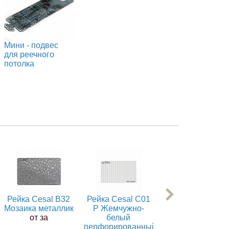
Мини - подвес
для реечного
потолка
Рейка Cesal В32
Рейка Cesal С01
Рейка Cesal С0
Мозаика металлик
Р Жемчужно-
Чёрный жемчуг
от за
белый
глянец
перфорированный
от за